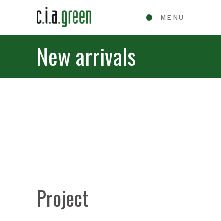
MENU
New arrivals
Project