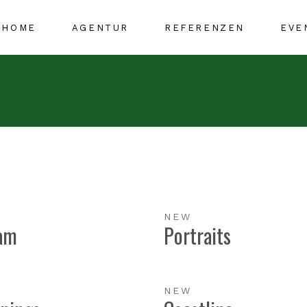
HOME
AGENTUR
REFERENZEN
EVE
Leistungen
Köpfe
Auszeichnungen
Projektografie
NEW
am
Portraits
NEW